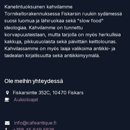
Kanelintuoksuinen kahvilamme
Tornikellorakennuksessa Fiskarsin ruukin sydämessä
suosii luomua ja lähiruokaa sekä "slow food"
ideologiaa. Kahvilamme on tunnettu
korvapuusteistaan, mutta tarjolla on myös herkullisia
kakkuja, pikkusuolaista sekä päivittäin keittolounas.
Kahvilassamme on myös laaja valikoima antiikki- ja
taidealan kirjallisuutta sekä antiikkimyymälä.
Ole meihin yhteydessä
Fiskarsintie 352C, 10470 Fiskars
Aukioloajat
info@cafeantique.fi
+358 45 649 5626