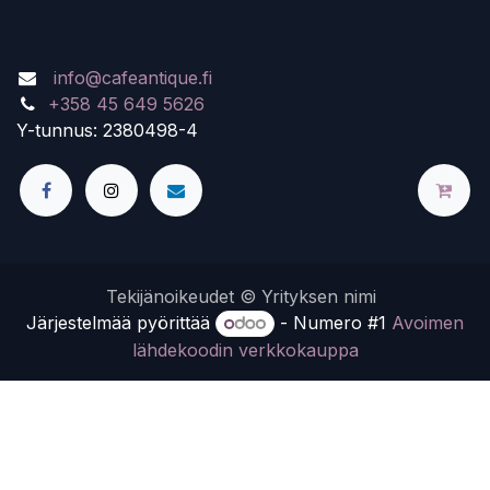
info@cafeantique.fi
+358 45 649 5626
Y-tunnus:
2380498-4
Tekijänoikeudet © Yrityksen nimi
Järjestelmää pyörittää
- Numero #1
Avoimen
lähdekoodin verkkokauppa