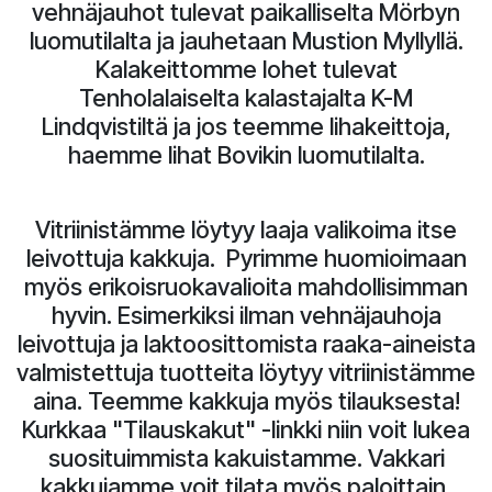
vehnäjauhot tulevat paikalliselta Mörbyn
luomutilalta ja jauhetaan Mustion Myllyllä.
Kalakeittomme lohet tulevat
Tenholalaiselta kalastajalta K-M
Lindqvistiltä ja jos teemme lihakeittoja,
haemme lihat Bovikin luomutilalta.
Vitriinistämme löytyy laaja valikoima itse
leivottuja kakkuja. Pyrimme huomioimaan
myös erikoisruokavalioita mahdollisimman
hyvin. Esimerkiksi ilman vehnäjauhoja
leivottuja ja laktoosittomista raaka-aineista
valmistettuja tuotteita löytyy vitriinistämme
aina. Teemme kakkuja myös tilauksesta!
Kurkkaa "Tilauskakut" -linkki niin voit lukea
suosituimmista kakuistamme. Vakkari
kakkujamme voit tilata myös paloittain.