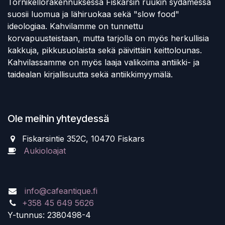
Tornikellorakennuksessa Fiskarsin ruukin sydämessä
suosii luomua ja lähiruokaa sekä "slow food"
ideologiaa. Kahvilamme on tunnettu
korvapuusteistaan, mutta tarjolla on myös herkullisia
kakkuja, pikkusuolaista sekä päivittäin keittolounas.
Kahvilassamme on myös laaja valikoima antiikki- ja
taidealan kirjallisuutta sekä antiikkimyymälä.
Ole meihin yhteydessä
Fiskarsintie 352C, 10470 Fiskars
Aukioloajat
info@cafeantique.fi
+358 45 649 5626
Y-tunnus:
2380498-4