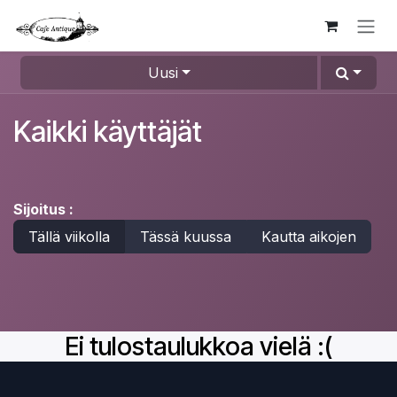
Siirry sisältöön
Uusi
Kaikki käyttäjät
Sijoitus :
Tällä viikolla
Tässä kuussa
Kautta aikojen
Ei tulostaulukkoa vielä :(